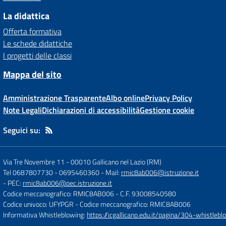
La didattica
Offerta formativa
Le schede didattiche
I progetti delle classi
Mappa del sito
Amministrazione Trasparente
Albo online
Privacy Policy
Note Legali
Dichiarazioni di accessibilità
Gestione cookie
Seguici su:
Via Tre Novembre 11
-
00010 Gallicano nel Lazio (RM)
Tel 0687807730 - 0695460360
- Mail:
rmic8ab006@istruzione.it
- PEC:
rmic8ab006@pec.istruzione.it
Codice meccanografico: RMIC8AB006
- C.F. 93008540580
Codice univoco: UFYPGR
- Codice meccanografico: RMIC8AB006
Informativa Whistleblowing:
https://icgallicano.edu.it/pagina/304-whistlebl