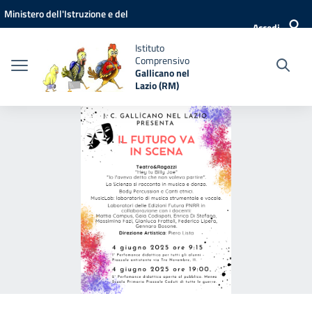
Vai ai contenuti
Vai al menu di navigazione
Vai al footer
Ministero dell'Istruzione e del
Accedi
Merito
Istituto
Comprensivo
Gallicano nel
Lazio (RM)