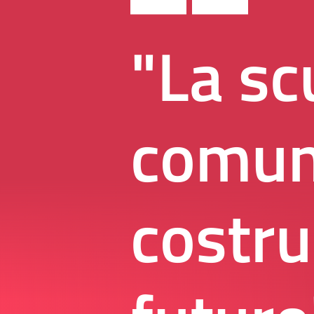
"La sc
comun
costru