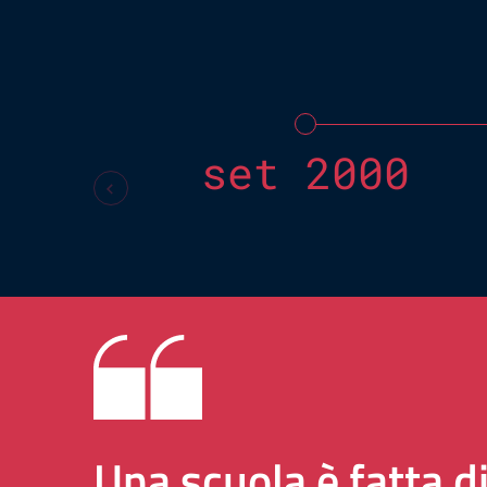
set 2000
Una scuola è fatta d