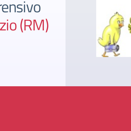
rensivo
azio (RM)