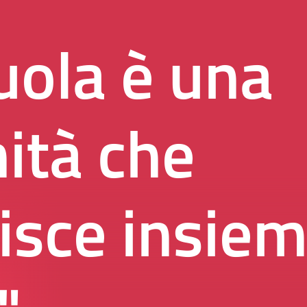
uola è una
ità che
isce insieme