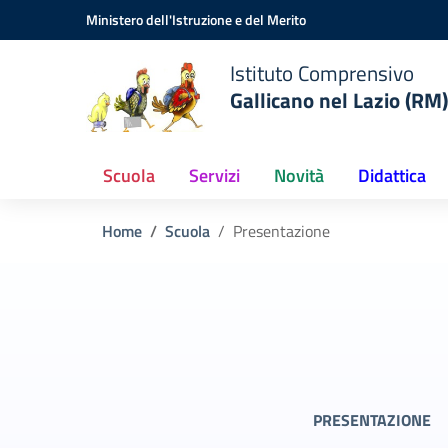
Vai ai contenuti
Vai al menu di navigazione
Vai al footer
Ministero dell'Istruzione e del Merito
Istituto Comprensivo
Gallicano nel Lazio (RM)
Scuola
Servizi
Novità
Didattica
Home
Scuola
Presentazione
PRESENTAZIONE