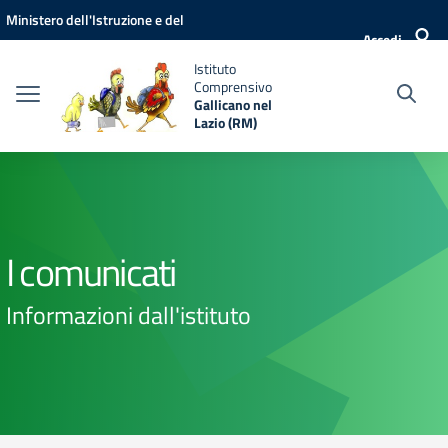
Vai ai contenuti
Vai al menu di navigazione
Vai al footer
Ministero dell'Istruzione e del
Accedi
Merito
Istituto
Comprensivo
Gallicano nel
Lazio (RM)
I comunicati
Informazioni dall'istituto