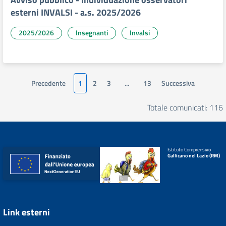
esterni INVALSI - a.s. 2025/2026
2025/2026
Insegnanti
Invalsi
Precedente
1
2
3
...
13
Successiva
Totale comunicati: 116
Istituto Comprensivo
Gallicano nel Lazio (RM)
Link esterni