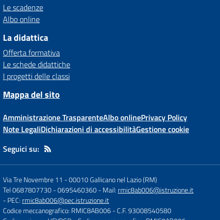
Le scadenze
Albo online
La didattica
Offerta formativa
Le schede didattiche
I progetti delle classi
Mappa del sito
Amministrazione Trasparente
Albo online
Privacy Policy
Note Legali
Dichiarazioni di accessibilità
Gestione cookie
Seguici su:
Via Tre Novembre 11
-
00010 Gallicano nel Lazio (RM)
Tel 0687807730 - 0695460360
- Mail:
rmic8ab006@istruzione.it
- PEC:
rmic8ab006@pec.istruzione.it
Codice meccanografico: RMIC8AB006
- C.F. 93008540580