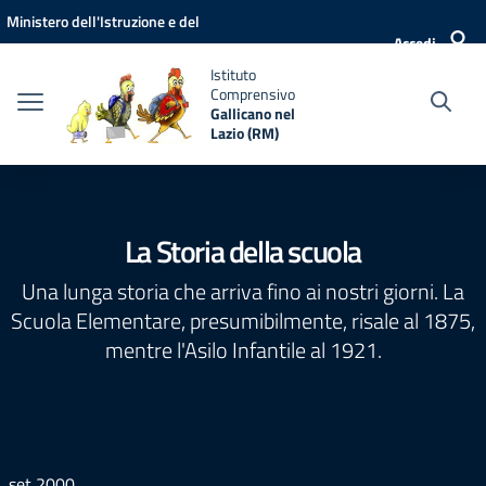
Vai ai contenuti
Vai al menu di navigazione
Vai al footer
Ministero dell'Istruzione e del
Accedi
Merito
Istituto
Comprensivo
Gallicano nel
Lazio (RM)
La Storia della scuola
Una lunga storia che arriva fino ai nostri giorni. La
Scuola Elementare, presumibilmente, risale al 1875,
mentre l'Asilo Infantile al 1921.
set 2000