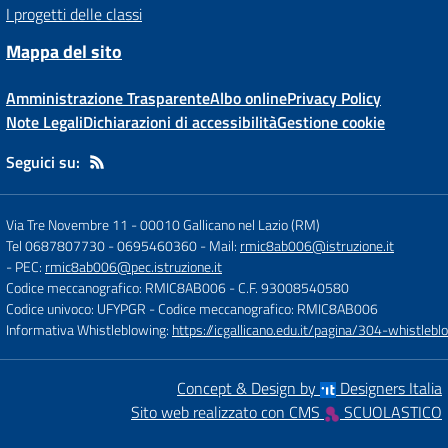
I progetti delle classi
Mappa del sito
Amministrazione Trasparente
Albo online
Privacy Policy
Note Legali
Dichiarazioni di accessibilità
Gestione cookie
Seguici su:
Via Tre Novembre 11
-
00010 Gallicano nel Lazio (RM)
Tel 0687807730 - 0695460360
- Mail:
rmic8ab006@istruzione.it
- PEC:
rmic8ab006@pec.istruzione.it
Codice meccanografico: RMIC8AB006
- C.F. 93008540580
Codice univoco: UFYPGR
- Codice meccanografico: RMIC8AB006
Informativa Whistleblowing:
https://icgallicano.edu.it/pagina/304-whistlebl
Concept & Design by
Designers Italia
Sito web realizzato con CMS
SCUOLASTICO