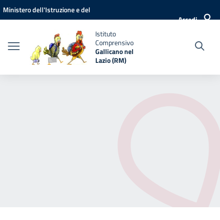
Vai ai contenuti
Vai al menu di navigazione
Vai al footer
Ministero dell'Istruzione e del
Accedi
Merito
Istituto
Comprensivo
Gallicano nel
Lazio (RM)