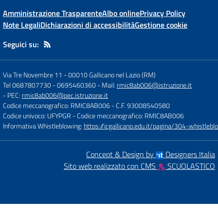
Amministrazione Trasparente
Albo online
Privacy Policy
Note Legali
Dichiarazioni di accessibilità
Gestione cookie
Seguici su:
Via Tre Novembre 11
-
00010 Gallicano nel Lazio (RM)
Tel 0687807730 - 0695460360
- Mail:
rmic8ab006@istruzione.it
- PEC:
rmic8ab006@pec.istruzione.it
Codice meccanografico: RMIC8AB006
- C.F. 93008540580
Codice univoco: UFYPGR
- Codice meccanografico: RMIC8AB006
Informativa Whistleblowing:
https://icgallicano.edu.it/pagina/304-whistlebl
Concept & Design by
Designers Italia
Sito web realizzato con CMS
SCUOLASTICO