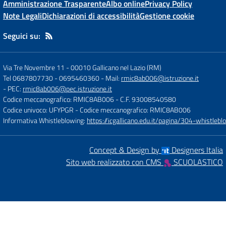
Amministrazione Trasparente
Albo online
Privacy Policy
Note Legali
Dichiarazioni di accessibilità
Gestione cookie
Seguici su:
Via Tre Novembre 11
-
00010 Gallicano nel Lazio (RM)
Tel 0687807730 - 0695460360
- Mail:
rmic8ab006@istruzione.it
- PEC:
rmic8ab006@pec.istruzione.it
Codice meccanografico: RMIC8AB006
- C.F. 93008540580
Codice univoco: UFYPGR
- Codice meccanografico: RMIC8AB006
Informativa Whistleblowing:
https://icgallicano.edu.it/pagina/304-whistlebl
Concept & Design by
Designers Italia
Sito web realizzato con CMS
SCUOLASTICO