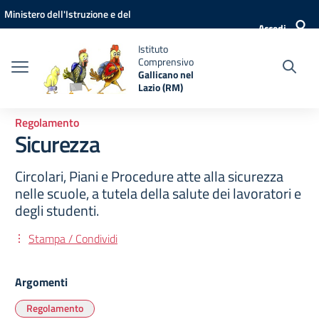
Vai ai contenuti
Vai al menu di navigazione
Vai al footer
Ministero dell'Istruzione e del
Accedi
Merito
Istituto
Comprensivo
Gallicano nel
Lazio (RM)
Regolamento
Sicurezza
Circolari, Piani e Procedure atte alla sicurezza
nelle scuole, a tutela della salute dei lavoratori e
degli studenti.
Stampa / Condividi
Argomenti
Regolamento