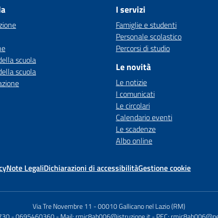
la
I servizi
zione
Famiglie e studenti
Personale scolastico
ne
Percorsi di studio
della scuola
Le novità
della scuola
Le notizie
azione
I comunicati
Le circolari
Calendario eventi
Le scadenze
Albo online
cy
Note Legali
Dichiarazioni di accessibilità
Gestione cookie
Via Tre Novembre 11
-
00010 Gallicano nel Lazio (RM)
730 - 0695460360
- Mail:
rmic8ab006@istruzione.it
- PEC:
rmic8ab006@pec.