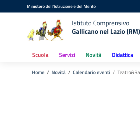
Vai ai contenuti
Vai al menu di navigazione
Vai al footer
Ministero dell'Istruzione e del Merito
Istituto Comprensivo
Gallicano nel Lazio (RM)
Scuola
Servizi
Novità
Didattica
Home
Novità
Calendario eventi
Teatro&Ra