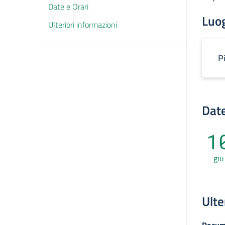
Date e Orari
Luo
Ulteriori informazioni
P
Date
1
giu
Ulte