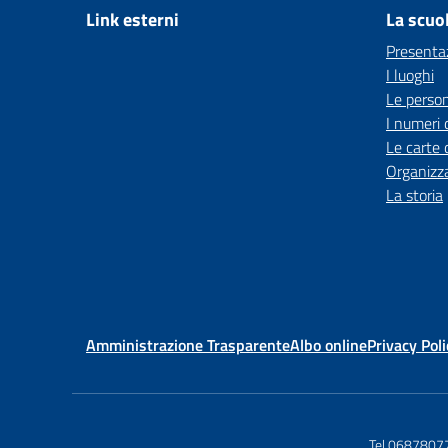
Link esterni
La scuo
Presenta
I luoghi
Le perso
I numeri 
Le carte 
Organizz
La storia
Amministrazione Trasparente
Albo online
Privacy Poli
Tel 0687807