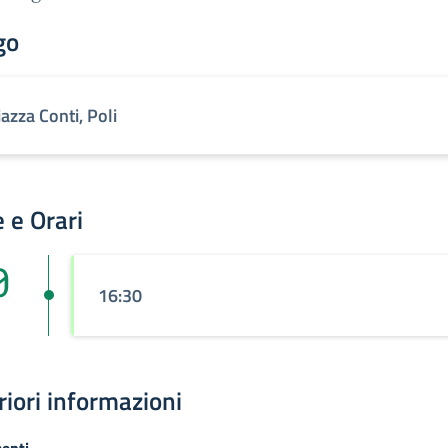
go
iazza Conti, Poli
 e Orari
0
16:30
riori informazioni