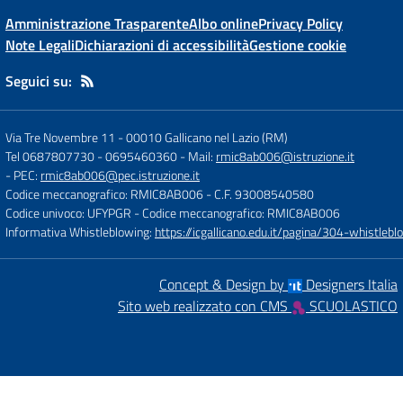
Amministrazione Trasparente
Albo online
Privacy Policy
Note Legali
Dichiarazioni di accessibilità
Gestione cookie
Seguici su:
Via Tre Novembre 11
-
00010 Gallicano nel Lazio (RM)
Tel 0687807730 - 0695460360
- Mail:
rmic8ab006@istruzione.it
- PEC:
rmic8ab006@pec.istruzione.it
Codice meccanografico: RMIC8AB006
- C.F. 93008540580
Codice univoco: UFYPGR
- Codice meccanografico: RMIC8AB006
Informativa Whistleblowing:
https://icgallicano.edu.it/pagina/304-whistlebl
Concept & Design by
Designers Italia
Sito web realizzato con CMS
SCUOLASTICO