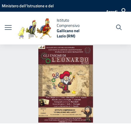
Vai ai contenuti
Vai al menu di navigazione
Vai al footer
Ministero dell'Istruzione e del
Accedi
Merito
Istituto
Comprensivo
Gallicano nel
Lazio (RM)