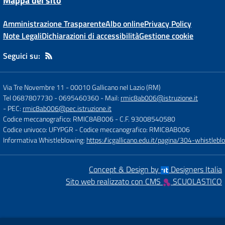
Mappa del sito
Amministrazione Trasparente
Albo online
Privacy Policy
Note Legali
Dichiarazioni di accessibilità
Gestione cookie
Seguici su:
Via Tre Novembre 11
-
00010 Gallicano nel Lazio (RM)
Tel 0687807730 - 0695460360
- Mail:
rmic8ab006@istruzione.it
- PEC:
rmic8ab006@pec.istruzione.it
Codice meccanografico: RMIC8AB006
- C.F. 93008540580
Codice univoco: UFYPGR
- Codice meccanografico: RMIC8AB006
Informativa Whistleblowing:
https://icgallicano.edu.it/pagina/304-whistlebl
Concept & Design by
Designers Italia
Sito web realizzato con CMS
SCUOLASTICO