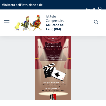
Vai ai contenuti
Vai al menu di navigazione
Vai al footer
Ministero dell'Istruzione e del
Accedi
Merito
Istituto
Comprensivo
Gallicano nel
Lazio (RM)