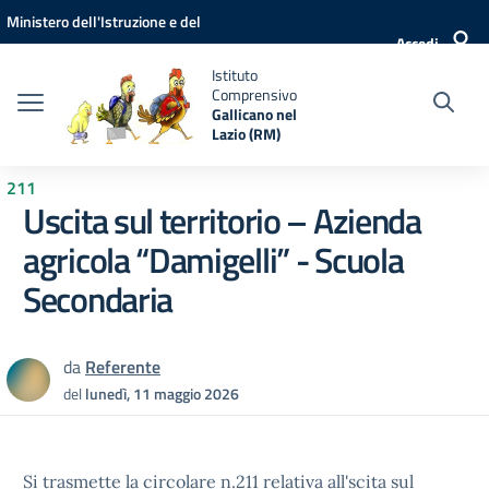
Vai ai contenuti
Vai al menu di navigazione
Vai al footer
Ministero dell'Istruzione e del
Accedi
Merito
Istituto
Comprensivo
Gallicano nel
Lazio (RM)
211
Uscita sul territorio – Azienda
agricola “Damigelli” - Scuola
Secondaria
da
Referente
del
lunedì, 11 maggio 2026
Si trasmette la circolare n.211 relativa all'scita sul