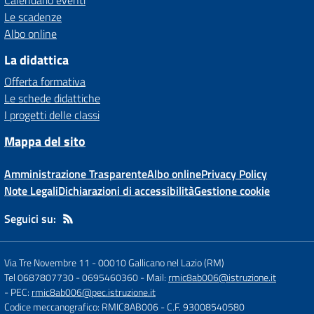
Calendario eventi
Le scadenze
Albo online
La didattica
Offerta formativa
Le schede didattiche
I progetti delle classi
Mappa del sito
Amministrazione Trasparente
Albo online
Privacy Policy
Note Legali
Dichiarazioni di accessibilità
Gestione cookie
Seguici su:
Via Tre Novembre 11
-
00010 Gallicano nel Lazio (RM)
Tel 0687807730 - 0695460360
- Mail:
rmic8ab006@istruzione.it
- PEC:
rmic8ab006@pec.istruzione.it
Codice meccanografico: RMIC8AB006
- C.F. 93008540580