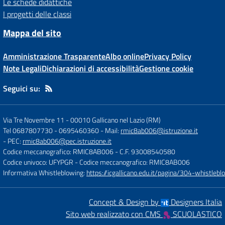
Le schede didattiche
I progetti delle classi
Mappa del sito
Amministrazione Trasparente
Albo online
Privacy Policy
Note Legali
Dichiarazioni di accessibilità
Gestione cookie
Seguici su:
Via Tre Novembre 11
-
00010 Gallicano nel Lazio (RM)
Tel 0687807730 - 0695460360
- Mail:
rmic8ab006@istruzione.it
- PEC:
rmic8ab006@pec.istruzione.it
Codice meccanografico: RMIC8AB006
- C.F. 93008540580
Codice univoco: UFYPGR
- Codice meccanografico: RMIC8AB006
Informativa Whistleblowing:
https://icgallicano.edu.it/pagina/304-whistlebl
Concept & Design by
Designers Italia
Sito web realizzato con CMS
SCUOLASTICO