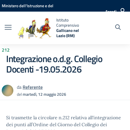
Vai ai contenuti
Vai al menu di navigazione
Vai al footer
Ministero dell'Istruzione e del
Accedi
Merito
Istituto
Comprensivo
Gallicano nel
Lazio (RM)
212
Integrazione o.d.g. Collegio
Docenti -19.05.2026
da
Referente
del
martedì, 12 maggio 2026
Si trasmette la circolare n.212 relativa all'integrazione
dei punti all’Ordine del Giorno del Collegio dei