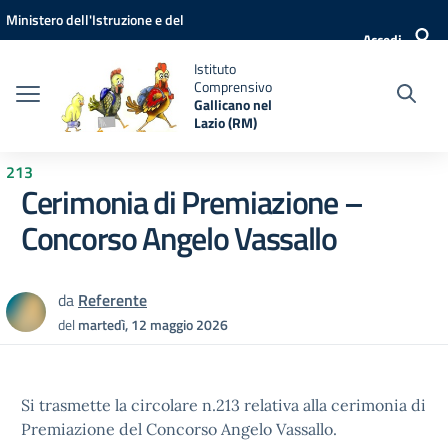
Vai ai contenuti
Vai al menu di navigazione
Vai al footer
Ministero dell'Istruzione e del
Accedi
Merito
Istituto
Comprensivo
Gallicano nel
Lazio (RM)
213
Cerimonia di Premiazione –
Concorso Angelo Vassallo
da
Referente
del
martedì, 12 maggio 2026
Si trasmette la circolare n.213 relativa alla cerimonia di
Premiazione del Concorso Angelo Vassallo.