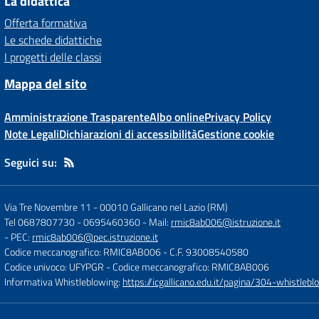
La didattica
Offerta formativa
Le schede didattiche
I progetti delle classi
Mappa del sito
Amministrazione Trasparente
Albo online
Privacy Policy
Note Legali
Dichiarazioni di accessibilità
Gestione cookie
Seguici su:
Via Tre Novembre 11
-
00010 Gallicano nel Lazio (RM)
Tel 0687807730 - 0695460360
- Mail:
rmic8ab006@istruzione.it
- PEC:
rmic8ab006@pec.istruzione.it
Codice meccanografico: RMIC8AB006
- C.F. 93008540580
Codice univoco: UFYPGR
- Codice meccanografico: RMIC8AB006
Informativa Whistleblowing:
https://icgallicano.edu.it/pagina/304-whistlebl