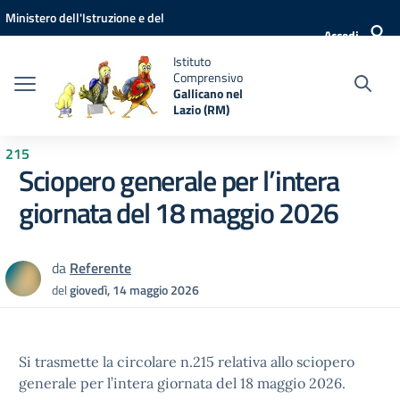
Vai ai contenuti
Vai al menu di navigazione
Vai al footer
Ministero dell'Istruzione e del
Accedi
Merito
Istituto
Comprensivo
Gallicano nel
Lazio (RM)
215
Sciopero generale per l’intera
giornata del 18 maggio 2026
da
Referente
del
giovedì, 14 maggio 2026
Si trasmette la circolare n.215 relativa allo sciopero
generale per l’intera giornata del 18 maggio 2026.