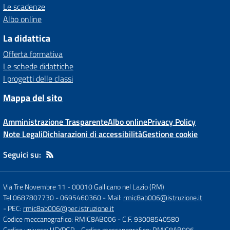
Le scadenze
Albo online
La didattica
Offerta formativa
Le schede didattiche
I progetti delle classi
Mappa del sito
Amministrazione Trasparente
Albo online
Privacy Policy
Note Legali
Dichiarazioni di accessibilità
Gestione cookie
Seguici su:
Via Tre Novembre 11
-
00010 Gallicano nel Lazio (RM)
Tel 0687807730 - 0695460360
- Mail:
rmic8ab006@istruzione.it
- PEC:
rmic8ab006@pec.istruzione.it
Codice meccanografico: RMIC8AB006
- C.F. 93008540580
Codice univoco: UFYPGR
- Codice meccanografico: RMIC8AB006