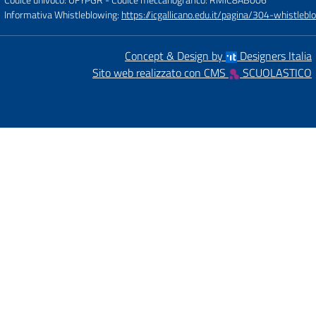
Informativa Whistleblowing:
https://icgallicano.edu.it/pagina/304-whistlebl
Concept & Design by
Designers Italia
Sito web realizzato con CMS
SCUOLASTICO