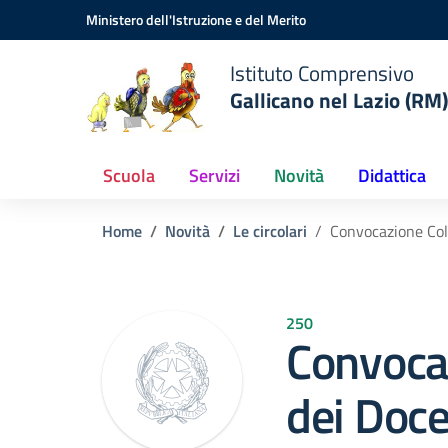
Vai ai contenuti
Vai al menu di navigazione
Vai al footer
Ministero dell'Istruzione e del Merito
Istituto Comprensivo
Gallicano nel Lazio (RM)
Scuola
Servizi
Novità
Didattica
Home
Novità
Le circolari
Convocazione Col
250
Convocaz
dei Doce