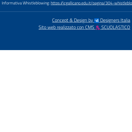
Informativa Whistleblowing:
https://icgallicano.edu.it/pagina/304-whistlebl
Concept & Design by
Designers Italia
Sito web realizzato con CMS
SCUOLASTICO