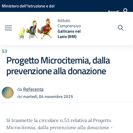
Vai ai contenuti
Vai al menu di navigazione
Vai al footer
Ministero dell'Istruzione e del
Accedi
Merito
Istituto
Comprensivo
Gallicano nel
Lazio (RM)
53
Progetto Microcitemia, dalla
prevenzione alla donazione
da
Referente
del
martedì, 04 novembre 2025
Si trasmette la circolare n.53 relativa al
Progetto
Microcitemia, dalla prevenzione alla donazione -