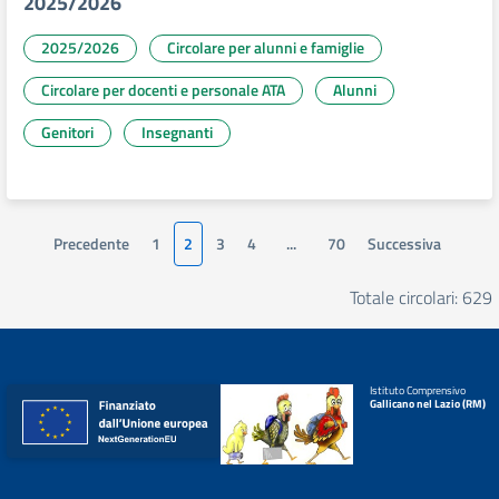
2025/2026
2025/2026
Circolare per alunni e famiglie
Circolare per docenti e personale ATA
Alunni
Genitori
Insegnanti
Precedente
1
2
3
4
...
70
Successiva
Totale circolari: 629
Istituto Comprensivo
Gallicano nel Lazio (RM)