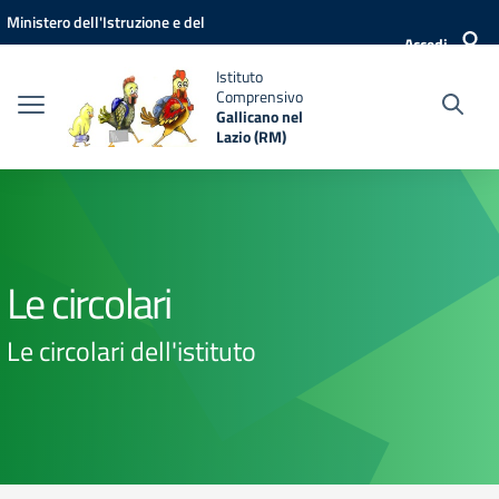
Vai ai contenuti
Vai al menu di navigazione
Vai al footer
Ministero dell'Istruzione e del
Accedi
Merito
Istituto
Comprensivo
Gallicano nel
Lazio (RM)
Le circolari
Le circolari dell'istituto