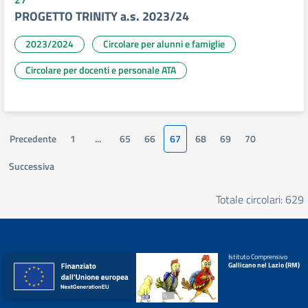
PROGETTO TRINITY a.s. 2023/24
2023/2024
Circolare per alunni e famiglie
Circolare per docenti e personale ATA
Precedente
1
...
65
66
67
68
69
70
Successiva
Totale circolari: 629
Istituto Comprensivo
Gallicano nel Lazio (RM)