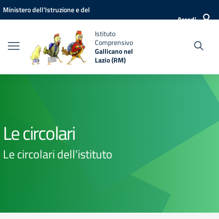
Vai ai contenuti
Vai al menu di navigazione
Vai al footer
Ministero dell'Istruzione e del
Accedi
Merito
Istituto
Comprensivo
Gallicano nel
Lazio (RM)
Le circolari
Le circolari dell'istituto