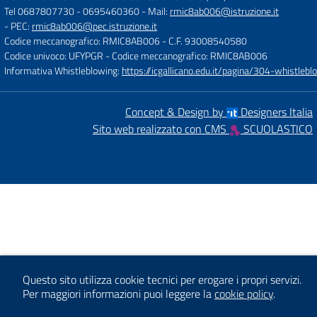
Tel 0687807730 - 0695460360
- Mail:
rmic8ab006@istruzione.it
- PEC:
rmic8ab006@pec.istruzione.it
Codice meccanografico: RMIC8AB006
- C.F. 93008540580
Codice univoco: UFYPGR
- Codice meccanografico: RMIC8AB006
Informativa Whistleblowing:
https://icgallicano.edu.it/pagina/304-whistlebl
Concept & Design by
Designers Italia
Sito web realizzato con CMS
SCUOLASTICO
Questo sito utilizza cookie tecnici per erogare i propri servizi.
Per maggiori informazioni puoi leggere la
cookie policy
.