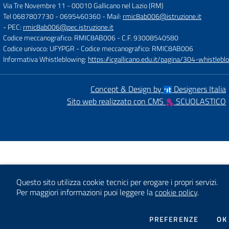
Via Tre Novembre 11
-
00010 Gallicano nel Lazio (RM)
Tel 0687807730 - 0695460360
- Mail:
rmic8ab006@istruzione.it
- PEC:
rmic8ab006@pec.istruzione.it
Codice meccanografico: RMIC8AB006
- C.F. 93008540580
Codice univoco: UFYPGR
- Codice meccanografico: RMIC8AB006
Informativa Whistleblowing:
https://icgallicano.edu.it/pagina/304-whistlebl
Concept & Design by
Designers Italia
Sito web realizzato con CMS
SCUOLASTICO
Questo sito utilizza cookie tecnici per erogare i propri servizi.
Per maggiori informazioni puoi leggere la
cookie policy
.
DEI COO
PREFERENZE
OK