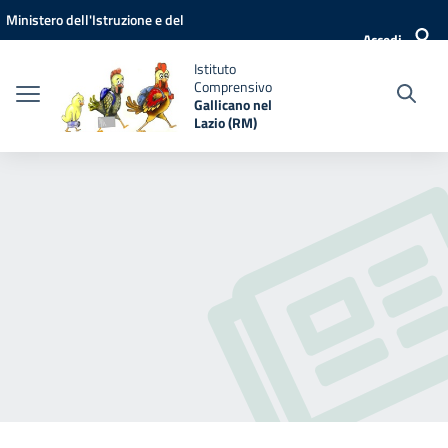
Vai ai contenuti
Vai al menu di navigazione
Vai al footer
Ministero dell'Istruzione e del
Accedi
Merito
Istituto
Comprensivo
Gallicano nel
Lazio (RM)