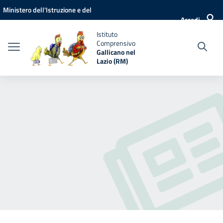
Vai ai contenuti
Vai al menu di navigazione
Vai al footer
Ministero dell'Istruzione e del
Accedi
Merito
Istituto
Comprensivo
Gallicano nel
Lazio (RM)