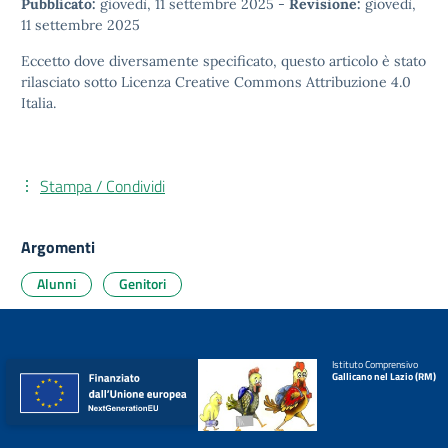
Pubblicato:
giovedì, 11 settembre 2025
-
Revisione:
giovedì,
11 settembre 2025
Eccetto dove diversamente specificato, questo articolo è stato
rilasciato sotto
Licenza Creative Commons Attribuzione 4.0
Italia.
Stampa / Condividi
Argomenti
Alunni
Genitori
Istituto Comprensivo
Gallicano nel Lazio (RM)