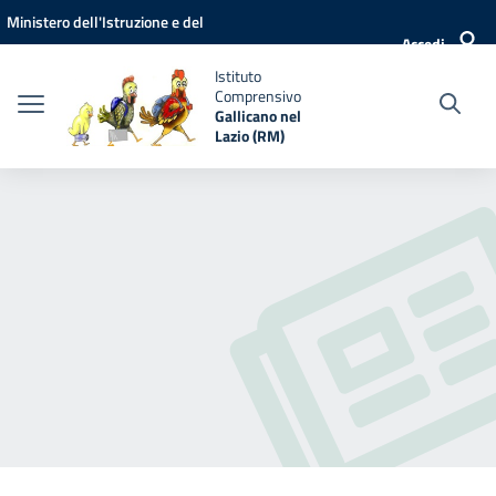
Vai ai contenuti
Vai al menu di navigazione
Vai al footer
Ministero dell'Istruzione e del
Accedi
Merito
Istituto
Comprensivo
Gallicano nel
Lazio (RM)