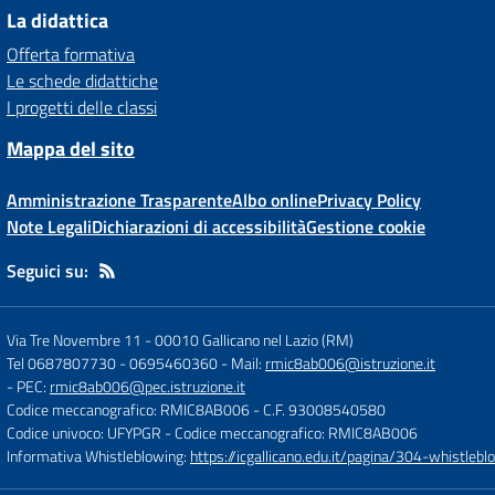
La didattica
Offerta formativa
Le schede didattiche
I progetti delle classi
Mappa del sito
Amministrazione Trasparente
Albo online
Privacy Policy
Note Legali
Dichiarazioni di accessibilità
Gestione cookie
Seguici su:
Via Tre Novembre 11
-
00010 Gallicano nel Lazio (RM)
Tel 0687807730 - 0695460360
- Mail:
rmic8ab006@istruzione.it
- PEC:
rmic8ab006@pec.istruzione.it
Codice meccanografico: RMIC8AB006
- C.F. 93008540580
Codice univoco: UFYPGR
- Codice meccanografico: RMIC8AB006
Informativa Whistleblowing:
https://icgallicano.edu.it/pagina/304-whistlebl