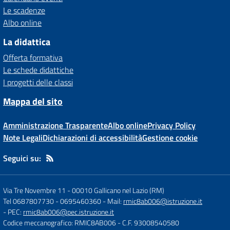
Le scadenze
Albo online
La didattica
Offerta formativa
Le schede didattiche
I progetti delle classi
Mappa del sito
Amministrazione Trasparente
Albo online
Privacy Policy
Note Legali
Dichiarazioni di accessibilità
Gestione cookie
Seguici su:
Via Tre Novembre 11
-
00010 Gallicano nel Lazio (RM)
Tel 0687807730 - 0695460360
- Mail:
rmic8ab006@istruzione.it
- PEC:
rmic8ab006@pec.istruzione.it
Codice meccanografico: RMIC8AB006
- C.F. 93008540580