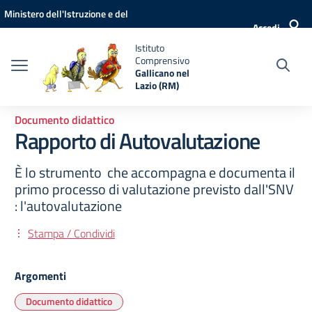
Vai ai contenuti
Vai al menu di navigazione
Vai al footer
Ministero dell'Istruzione e del
Accedi
Merito
Istituto
Comprensivo
Gallicano nel
Lazio (RM)
Documento didattico
Rapporto di Autovalutazione
È lo strumento ­ che accompagna e documenta il
primo­ processo di valutazione previsto dall'S­NV
: l'autovalutazione
Stampa / Condividi
Argomenti
Documento didattico