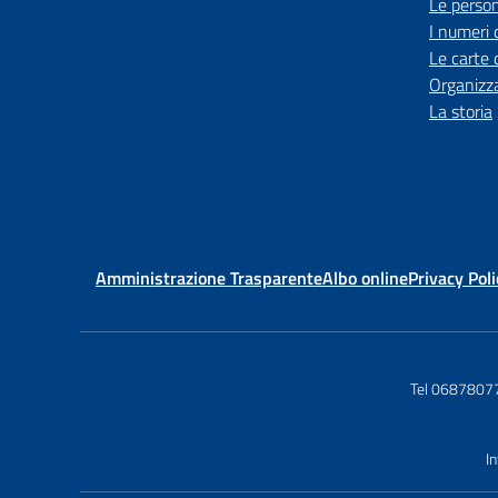
Le perso
I numeri 
Le carte 
Organizz
La storia
Amministrazione Trasparente
Albo online
Privacy Poli
Tel 0687807
I