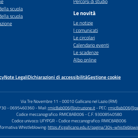
ne
Percorsi di studio
della scuola
Le novità
della scuola
Le notizie
azione
I comunicati
Le circolari
Calendario eventi
Le scadenze
Albo online
cy
Note Legali
Dichiarazioni di accessibilità
Gestione cookie
Via Tre Novembre 11
-
00010 Gallicano nel Lazio (RM)
730 - 0695460360
- Mail:
rmic8ab006@istruzione.it
- PEC:
rmic8ab006@pec.
Codice meccanografico: RMIC8AB006
- C.F. 93008540580
Codice univoco: UFYPGR
- Codice meccanografico: RMIC8AB006
nformativa Whistleblowing:
https://icgallicano.edu.it/pagina/304-whistleblowi