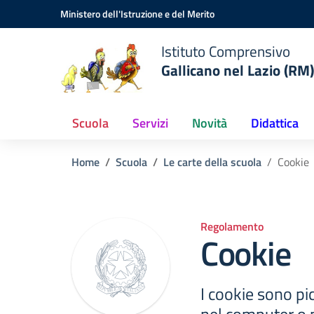
Vai ai contenuti
Vai al menu di navigazione
Vai al footer
Ministero dell'Istruzione e del Merito
Istituto Comprensivo
Gallicano nel Lazio (RM)
Scuola
Servizi
Novità
Didattica
Home
Scuola
Le carte della scuola
Cookie
Regolamento
Cookie
I cookie sono pic