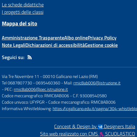
Le schede didattiche
I progetti delle classi
Mappa del sito
Amministrazione Trasparente
Albo online
Privacy Policy
Note Legali
Dichiarazioni di accessibilità
Gestione cookie
Seguici su:
Via Tre Novembre 11
-
00010 Gallicano nel Lazio (RM)
Tel 0687807730 - 0695460360
- Mail:
rmic8ab006@istruzione.it
- PEC:
rmic8ab006@pec.istruzione.it
Codice meccanografico: RMIC8AB006
- C.F. 93008540580
Codice univoco: UFYPGR
- Codice meccanografico: RMIC8AB006
Informativa Whistleblowing:
https://icgallicano.edu.it/pagina/304-whistlebl
Concept & Design by
Designers Italia
Sito web realizzato con CMS
SCUOLASTICO