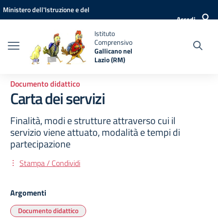
Vai ai contenuti
Vai al menu di navigazione
Vai al footer
Ministero dell'Istruzione e del
Accedi
Merito
Istituto
Comprensivo
Gallicano nel
Lazio (RM)
Documento didattico
Carta dei servizi
Finalità, modi e strutture attraverso cui il
servizio viene attuato, modalità e tempi di
partecipazione
Stampa / Condividi
Argomenti
Documento didattico