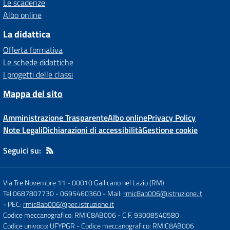
Le scadenze
Albo online
La didattica
Offerta formativa
Le schede didattiche
I progetti delle classi
Mappa del sito
Amministrazione Trasparente
Albo online
Privacy Policy
Note Legali
Dichiarazioni di accessibilità
Gestione cookie
Seguici su:
Via Tre Novembre 11
-
00010 Gallicano nel Lazio (RM)
Tel 0687807730 - 0695460360
- Mail:
rmic8ab006@istruzione.it
- PEC:
rmic8ab006@pec.istruzione.it
Codice meccanografico: RMIC8AB006
- C.F. 93008540580
Codice univoco: UFYPGR
- Codice meccanografico: RMIC8AB006