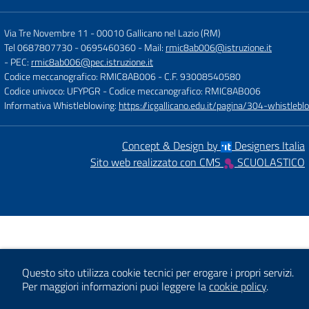
Via Tre Novembre 11
-
00010 Gallicano nel Lazio (RM)
Tel 0687807730 - 0695460360
- Mail:
rmic8ab006@istruzione.it
- PEC:
rmic8ab006@pec.istruzione.it
Codice meccanografico: RMIC8AB006
- C.F. 93008540580
Codice univoco: UFYPGR
- Codice meccanografico: RMIC8AB006
Informativa Whistleblowing:
https://icgallicano.edu.it/pagina/304-whistlebl
Concept & Design by
Designers Italia
Sito web realizzato con CMS
SCUOLASTICO
Questo sito utilizza cookie tecnici per erogare i propri servizi.
Per maggiori informazioni puoi leggere la
cookie policy
.