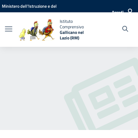
Vai ai contenuti
Vai al menu di navigazione
Vai al footer
Ministero dell'Istruzione e del
Accedi
Merito
Istituto
Comprensivo
Gallicano nel
Lazio (RM)