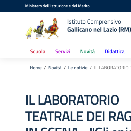
Vai ai contenuti
Vai al menu di navigazione
Vai al footer
Ministero dell'Istruzione e del Merito
Istituto Comprensivo
Gallicano nel Lazio (RM)
Scuola
Servizi
Novità
Didattica
Home
Novità
Le notizie
IL LABORATORIO T
IL LABORATORIO
TEATRALE DEI RAG