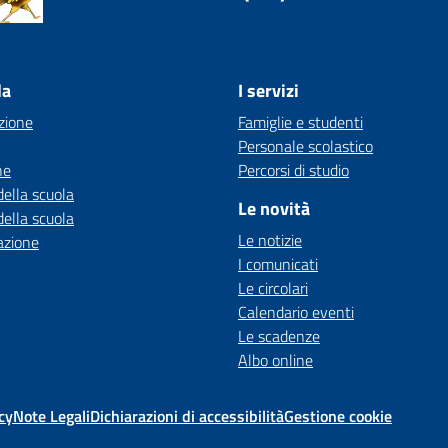
la
I servizi
zione
Famiglie e studenti
Personale scolastico
ne
Percorsi di studio
della scuola
Le novità
della scuola
Le notizie
azione
I comunicati
Le circolari
Calendario eventi
Le scadenze
Albo online
cy
Note Legali
Dichiarazioni di accessibilità
Gestione cookie