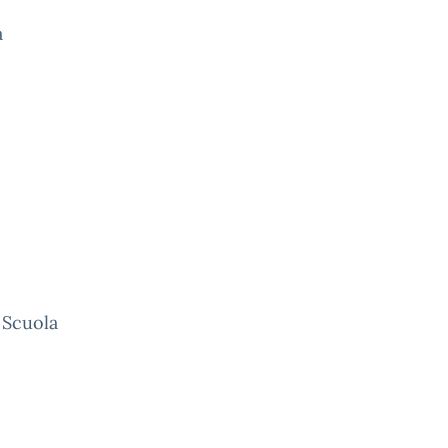
a
a Scuola