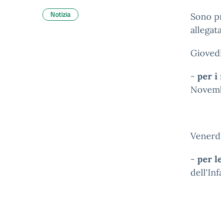
Notizia
Sono pr
allegat
Giovedì
-
per i
Novemb
Venerd
-
per l
dell'In