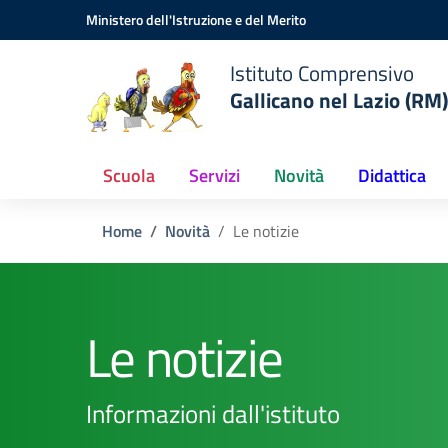
Vai ai contenuti
Vai al menu di navigazione
Vai al footer
Ministero dell'Istruzione e del Merito
Istituto Comprensivo
Gallicano nel Lazio (RM)
Scuola
Servizi
Novità
Didattica
Home
Novità
Le notizie
Le notizie
Informazioni dall'istituto