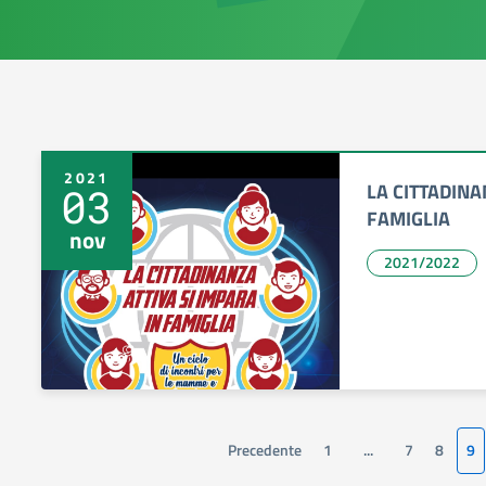
2021
LA CITTADINA
03
FAMIGLIA
nov
2021/2022
Precedente
1
...
7
8
9