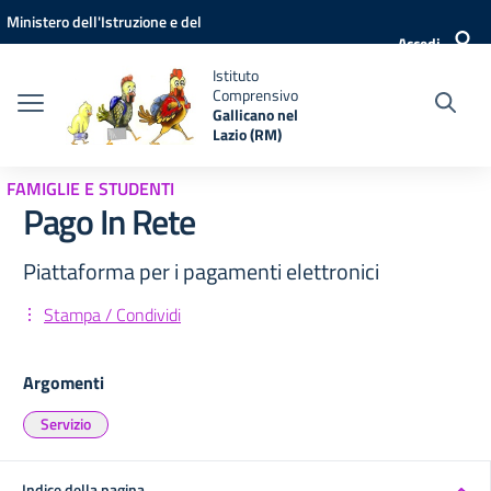
Vai ai contenuti
Vai al menu di navigazione
Vai al footer
Ministero dell'Istruzione e del
Accedi
Merito
Istituto
Comprensivo
Gallicano nel
Lazio (RM)
FAMIGLIE E STUDENTI
Pago In Rete
Piattaforma per i pagamenti elettronici
Stampa / Condividi
Argomenti
Servizio
Indice della pagina