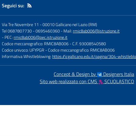
Seguici su:
Via Tre Novembre 11
-
00010 Gallicano nel Lazio (RM)
Tel 0687807730 - 0695460360
- Mail:
rmic8ab006@istruzione.it
- PEC:
rmic8ab006@pec.istruzione.it
Codice meccanografico: RMIC8AB006
- C.F. 93008540580
Codice univoco: UFYPGR
- Codice meccanografico: RMIC8AB006
Informativa Whistleblowing:
https://icgallicano.edu.it/pagina/304-whistlebl
Concept & Design by
Designers Italia
Sito web realizzato con CMS
SCUOLASTICO