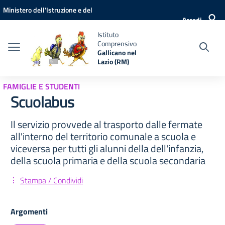
Vai ai contenuti
Vai al menu di navigazione
Vai al footer
Ministero dell'Istruzione e del
Accedi
Merito
Istituto
Comprensivo
Gallicano nel
Lazio (RM)
FAMIGLIE E STUDENTI
Scuolabus
Il servizio provvede al trasporto dalle fermate
all'interno del territorio comunale a scuola e
viceversa per tutti gli alunni della dell'infanzia,
della scuola primaria e della scuola secondaria
Stampa / Condividi
Argomenti