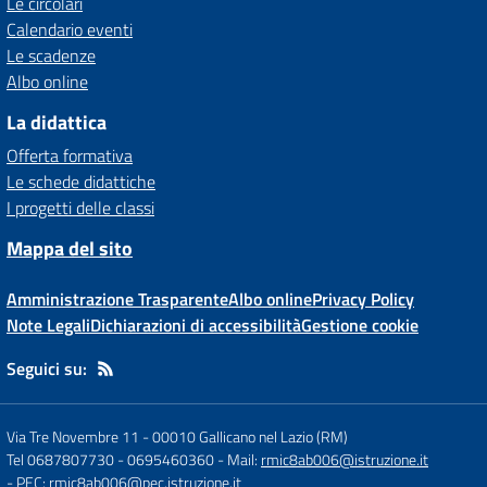
Le circolari
Calendario eventi
Le scadenze
Albo online
La didattica
Offerta formativa
Le schede didattiche
I progetti delle classi
Mappa del sito
Amministrazione Trasparente
Albo online
Privacy Policy
Note Legali
Dichiarazioni di accessibilità
Gestione cookie
Seguici su:
Via Tre Novembre 11
-
00010 Gallicano nel Lazio (RM)
Tel 0687807730 - 0695460360
- Mail:
rmic8ab006@istruzione.it
- PEC:
rmic8ab006@pec.istruzione.it