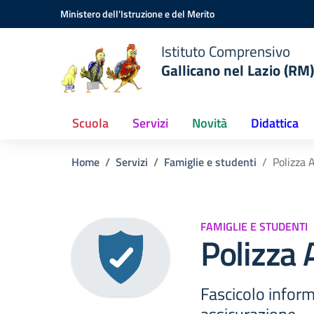
Vai ai contenuti
Vai al menu di navigazione
Vai al footer
Ministero dell'Istruzione e del Merito
Istituto Comprensivo
Gallicano nel Lazio (RM)
Scuola
Servizi
Novità
Didattica
Home
Servizi
Famiglie e studenti
Polizza 
FAMIGLIE E STUDENTI
Polizza 
Fascicolo inform