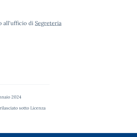
all'ufficio di
Segreteria
ennaio 2024
rilasciato sotto
Licenza