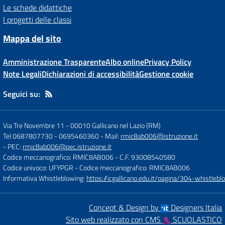
Le schede didattiche
I progetti delle classi
Mappa del sito
Amministrazione Trasparente
Albo online
Privacy Policy
Note Legali
Dichiarazioni di accessibilità
Gestione cookie
Seguici su:
Via Tre Novembre 11
-
00010 Gallicano nel Lazio (RM)
Tel 0687807730 - 0695460360
- Mail:
rmic8ab006@istruzione.it
- PEC:
rmic8ab006@pec.istruzione.it
Codice meccanografico: RMIC8AB006
- C.F. 93008540580
Codice univoco: UFYPGR
- Codice meccanografico: RMIC8AB006
Informativa Whistleblowing:
https://icgallicano.edu.it/pagina/304-whistlebl
Concept & Design by
Designers Italia
Sito web realizzato con CMS
SCUOLASTICO