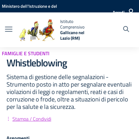
Vai ai contenuti
Vai al menu di navigazione
Vai al footer
Ministero dell'Istruzione e del
Accedi
Merito
Istituto
Comprensivo
Gallicano nel
Lazio (RM)
FAMIGLIE E STUDENTI
Whistleblowing
Sistema di gestione delle segnalazioni -
Strumento posto in atto per segnalare eventuali
violazioni di leggi o regolamenti, reati e casi di
corruzione o frode, oltre a situazioni di pericolo
per la salute e la sicurezza.
Stampa / Condividi
Argomenti