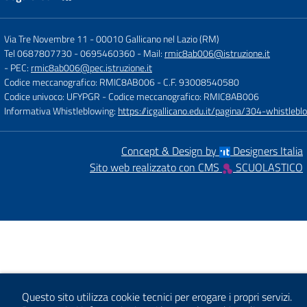
Via Tre Novembre 11
-
00010 Gallicano nel Lazio (RM)
Tel 0687807730 - 0695460360
- Mail:
rmic8ab006@istruzione.it
- PEC:
rmic8ab006@pec.istruzione.it
Codice meccanografico: RMIC8AB006
- C.F. 93008540580
Codice univoco: UFYPGR
- Codice meccanografico: RMIC8AB006
Informativa Whistleblowing:
https://icgallicano.edu.it/pagina/304-whistlebl
Concept & Design by
Designers Italia
Sito web realizzato con CMS
SCUOLASTICO
Questo sito utilizza cookie tecnici per erogare i propri servizi.