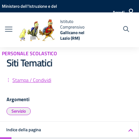
Vai ai contenuti
Vai al menu di navigazione
Vai al footer
Ministero dell'Istruzione e del
Accedi
Merito
Istituto
Comprensivo
Gallicano nel
Lazio (RM)
PERSONALE SCOLASTICO
Siti Tematici
Stampa / Condividi
Argomenti
Servizio
Indice della pagina