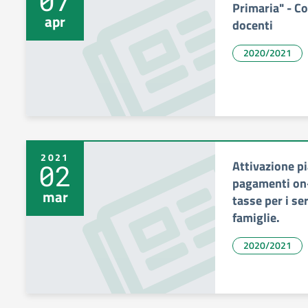
07
Primaria" - Co
apr
docenti
2020/2021
2021
Attivazione p
02
pagamenti on-l
mar
tasse per i ser
famiglie.
2020/2021