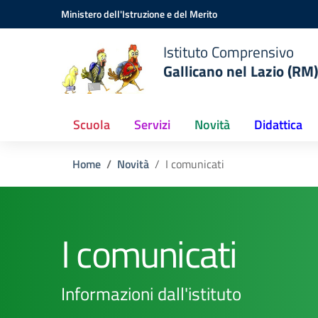
Vai ai contenuti
Vai al menu di navigazione
Vai al footer
Ministero dell'Istruzione e del Merito
Istituto Comprensivo
Gallicano nel Lazio (RM)
Scuola
Servizi
Novità
Didattica
Home
Novità
I comunicati
I comunicati
Informazioni dall'istituto