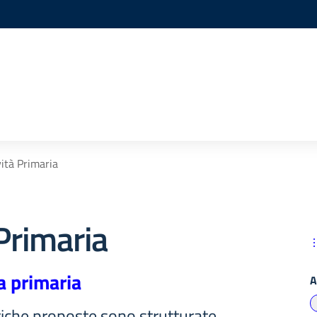
vità Primaria
 Primaria
a primaria
A
ttiche proposte sono strutturate