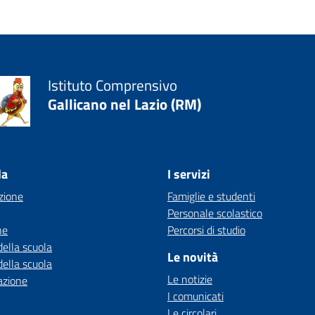
Istituto Comprensivo
Gallicano nel Lazio (RM)
la
I servizi
zione
Famiglie e studenti
Personale scolastico
ne
Percorsi di studio
della scuola
Le novità
della scuola
Le notizie
azione
I comunicati
Le circolari