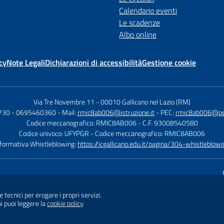
Calendario eventi
Le scadenze
Albo online
cy
Note Legali
Dichiarazioni di accessibilità
Gestione cookie
Via Tre Novembre 11
-
00010 Gallicano nel Lazio (RM)
730 - 0695460360
- Mail:
rmic8ab006@istruzione.it
- PEC:
rmic8ab006@pec.
Codice meccanografico: RMIC8AB006
- C.F. 93008540580
Codice univoco: UFYPGR
- Codice meccanografico: RMIC8AB006
nformativa Whistleblowing:
https://icgallicano.edu.it/pagina/304-whistleblowi
Sito w
e tecnici per erogare i propri servizi.
i puoi leggere la
cookie policy
.