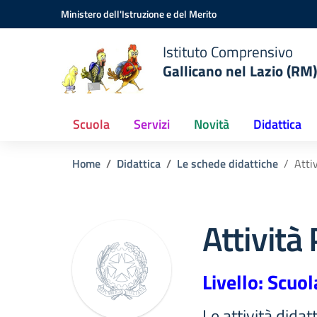
Vai ai contenuti
Vai al menu di navigazione
Vai al footer
Ministero dell'Istruzione e del Merito
Istituto Comprensivo
Gallicano nel Lazio (RM)
Scuola
Servizi
Novità
Didattica
Home
Didattica
Le schede didattiche
Atti
Attività
Livello: Scuol
Le attività dida