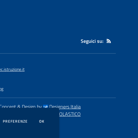
Seguici su:
istruzione.it
ng
Concept & Design by
Designers Italia
eb realizzato con CMS
SCUOLASTICO
DEI COOKIE
PREFERENZE
OK