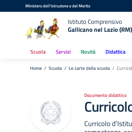
Vai ai contenuti
Vai al menu di navigazione
Vai al footer
Ministero dell'Istruzione e del Merito
Istituto Comprensivo
Gallicano nel Lazio (RM)
Scuola
Servizi
Novità
Didattica
Home
Scuola
Le carte della scuola
Curricol
Documento didattico
Curricolo
Curricolo d'Istit