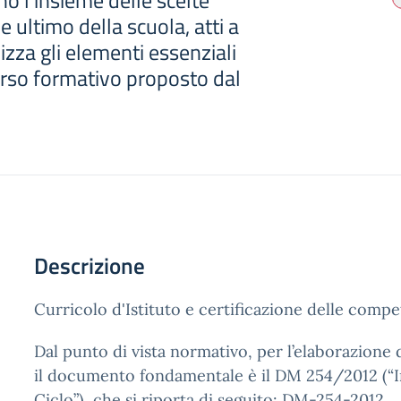
o l'insieme delle scelte
ne ultimo della scuola, atti a
izza gli elementi essenziali
orso formativo proposto dal
Descrizione
Curricolo d'Istituto e certificazione delle comp
Dal punto di vista normativo, per l’elaborazione 
il documento fondamentale è il DM 254/2012 (“In
Ciclo”), che si riporta di seguito:
DM-254-2012
.