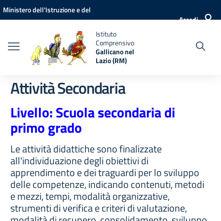
Vai ai contenuti
Vai al menu di navigazione
Vai al footer
Ministero dell'Istruzione e del
Accedi
Merito
Istituto
Comprensivo
Gallicano nel
Lazio (RM)
Attività Secondaria
Livello: Scuola secondaria di
primo grado
Le attività didattiche sono finalizzate
all'individuazione degli obiettivi di
apprendimento e dei traguardi per lo sviluppo
delle competenze, indicando contenuti, metodi
e mezzi, tempi, modalità organizzative,
strumenti di verifica e criteri di valutazione,
modalità di recupero, consolidamento, sviluppo