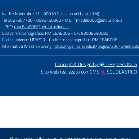
Via Tre Novembre 11
-
00010 Gallicano nel Lazio (RM)
Tel 0687807730 - 0695460360
- Mail:
rmic8ab006@istruzione.it
- PEC:
rmic8ab006@pec.istruzione.it
Codice meccanografico: RMIC8AB006
- C.F. 93008540580
Codice univoco: UFYPGR
- Codice meccanografico: RMIC8AB006
Informativa Whistleblowing:
https://icgallicano.edu.it/pagina/304-whistlebl
Concept & Design by
Designers Italia
Sito web realizzato con CMS
SCUOLASTICO
Questo sito utilizza cookie tecnici per erogare i propri servizi.