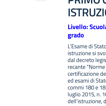
ISTRUZ
Livello: Scuo
grado
L’Esame di Stato
istruzione si sv
dal decreto legis
recante “Norme i
certificazione d
ed esami di Stat
commi 180 e 181,
luglio 2015, n. 1
dell’istruzione, d