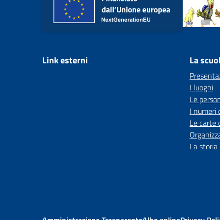
Link esterni
La scuo
Presenta
I luoghi
Le perso
I numeri 
Le carte 
Organizz
La storia