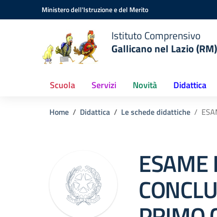
Vai ai contenuti
Vai al menu di navigazione
Vai al footer
Ministero dell'Istruzione e del Merito
Istituto Comprensivo
Gallicano nel Lazio (RM)
Scuola
Servizi
Novità
Didattica
Home
Didattica
Le schede didattiche
ESA
ESAME 
CONCLU
PRIMO C