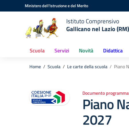
Vai ai contenuti
Vai al menu di navigazione
Vai al footer
Ministero dell'Istruzione e del Merito
Istituto Comprensivo
Gallicano nel Lazio (RM)
Scuola
Servizi
Novità
Didattica
Home
Scuola
Le carte della scuola
Piano 
Documento programmat
Piano N
2027