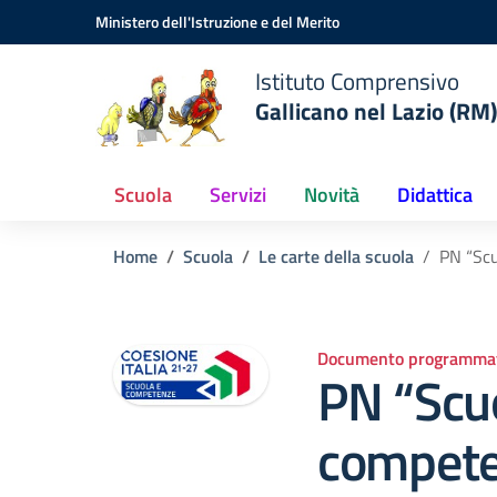
Vai ai contenuti
Vai al menu di navigazione
Vai al footer
Ministero dell'Istruzione e del Merito
Istituto Comprensivo
Gallicano nel Lazio (RM)
Scuola
Servizi
Novità
Didattica
Home
Scuola
Le carte della scuola
PN “Sc
Documento programmat
PN “Scu
compete