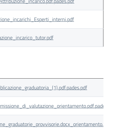
tribuzione_incarico.pdf.pades.pdf
one_incarichi_Esperti_interni.pdf
ione_incarico_tutor.pdf
licazione_graduatoria_(1).pdf.pades.pdf
missione_di_valutazione_orientamento.pdf.pades.pdf
ne_graduatorie_provvisorie.docx_orientamento.pdf