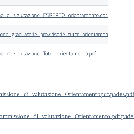
ne_di_valutazione_ESPERTO_orientamento.docx.pdf
one_graduatorie_provvisorie_tutor_orientamento.docx.pdf
e_di_valutazione_Tutor_orientamento.pdf
ssione_di_valutazione_Orientamentopdf.pades.pd
mmissione_di_valutazione_Orientamento.pdf.pades