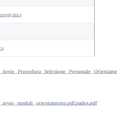
azione).docx
cx
_Avvio_Procedura_Selezione_Personale_Orientamen
_avvio_moduli_orientamento.pdf.pades.pdf