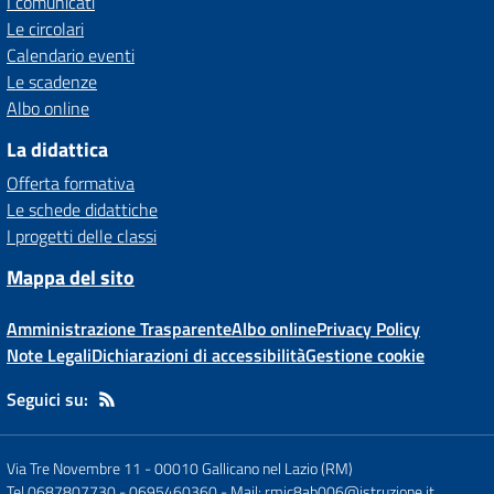
I comunicati
Le circolari
Calendario eventi
Le scadenze
Albo online
La didattica
Offerta formativa
Le schede didattiche
I progetti delle classi
Mappa del sito
Amministrazione Trasparente
Albo online
Privacy Policy
Note Legali
Dichiarazioni di accessibilità
Gestione cookie
Seguici su:
Via Tre Novembre 11
-
00010 Gallicano nel Lazio (RM)
Tel 0687807730 - 0695460360
- Mail:
rmic8ab006@istruzione.it