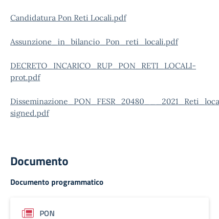
Candidatura Pon Reti Locali.pdf
Assunzione_in_bilancio_Pon_reti_locali.pdf
DECRETO_INCARICO_RUP_PON_RETI_LOCALI-
prot.pdf
Disseminazione_PON_FESR_20480___2021_Reti_local
signed.pdf
Documento
Documento programmatico
PON