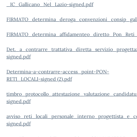
_IC_Gallicano_Nel_Lazio-signed.pdf
FIRMATO_determina_deroga_convenzioni_consip_gall
FIRMATO_determina_affidamenteo_diretto_Pon_Reti_L
Det._a_contrarre_trattativa_diretta_servizio_proge
signed.pdf
Determina-a-contrarre-access_point-PON-
RETI_LOCALI-signed (2).pdf
timbro_protocollo_attestazione_valutazione_candidat
signed.pdf
avviso_reti_locali_personale_interno_progettista_e_c
signed.pdf