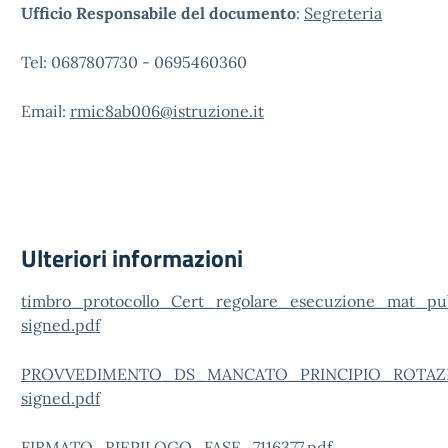
Ufficio Responsabile del documento
:
Segreteria
Tel: 0687807730 - 0695460360
Email:
rmic8ab006@istruzione.it
Ulteriori informazioni
timbro_protocollo_Cert_regolare_esecuzione_mat_pu
signed.pdf
PROVVEDIMENTO_DS_MANCATO_PRINCIPIO_ROTAZ
signed.pdf
FIRMATO_RIEPILOGO_FASE_7116377.pdf