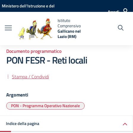
Vai ai contenuti
Vai al menu di navigazione
Vai al footer
Ministero dell'Istruzione e del
Accedi
Merito
Istituto
Comprensivo
Gallicano nel
Lazio (RM)
Documento programmatico
PON FESR - Reti locali
Stampa / Condividi
Argomenti
PON - Programma Operativo Nazionale
Indice della pagina