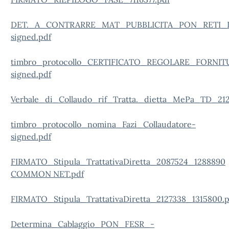
DET._A_CONTRARRE_MAT_PUBBLICITA_PON_RETI_L
signed.pdf
timbro_protocollo_CERTIFICATO_REGOLARE_FOR
signed.pdf
Verbale_di_Collaudo_rif_Tratta._dietta_MePa_TD_212
timbro_protocollo_nomina_Fazi_Collaudatore-
signed.pdf
FIRMATO_Stipula_TrattativaDiretta_2087524_1288890
COMMON NET.pdf
FIRMATO_Stipula_TrattativaDiretta_2127338_1315800.p
Determina_Cablaggio_PON_FESR_-