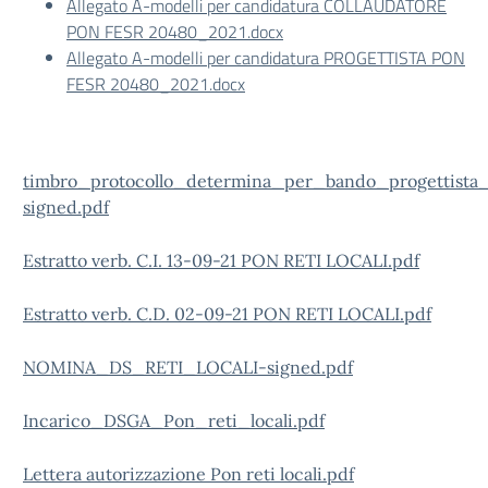
Allegato A-modelli per candidatura COLLAUDATORE
PON FESR 20480_2021.docx
Allegato A-modelli per candidatura PROGETTISTA PON
FESR 20480_2021.docx
timbro_protocollo_determina_per_bando_progettista_
signed.pdf
Estratto verb. C.I. 13-09-21 PON RETI LOCALI.pdf
Estratto verb. C.D. 02-09-21 PON RETI LOCALI.pdf
NOMINA_DS_RETI_LOCALI-signed.pdf
Incarico_DSGA_Pon_reti_locali.pdf
Lettera autorizzazione Pon reti locali.pdf