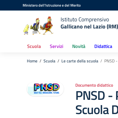
Vai ai contenuti
Vai al menu di navigazione
Vai al footer
Ministero dell'Istruzione e del Merito
Istituto Comprensivo
Gallicano nel Lazio (RM)
Scuola
Servizi
Novità
Didattica
Home
Scuola
Le carte della scuola
PNSD - 
Documento didattico
PNSD - 
Scuola D