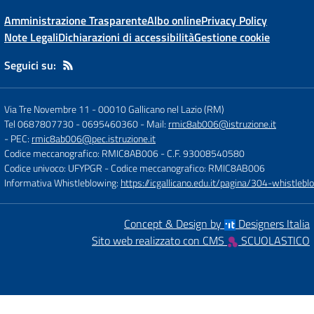
Amministrazione Trasparente
Albo online
Privacy Policy
Note Legali
Dichiarazioni di accessibilità
Gestione cookie
Seguici su:
Via Tre Novembre 11
-
00010 Gallicano nel Lazio (RM)
Tel 0687807730 - 0695460360
- Mail:
rmic8ab006@istruzione.it
- PEC:
rmic8ab006@pec.istruzione.it
Codice meccanografico: RMIC8AB006
- C.F. 93008540580
Codice univoco: UFYPGR
- Codice meccanografico: RMIC8AB006
Informativa Whistleblowing:
https://icgallicano.edu.it/pagina/304-whistlebl
Concept & Design by
Designers Italia
Sito web realizzato con CMS
SCUOLASTICO