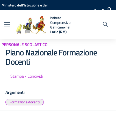
Vai ai contenuti
Vai al menu di navigazione
Vai al footer
Ministero dell'Istruzione e del
Accedi
Merito
Istituto
Comprensivo
Gallicano nel
Lazio (RM)
PERSONALE SCOLASTICO
Piano Nazionale Formazione
Docenti
Stampa / Condividi
Argomenti
Formazione docenti