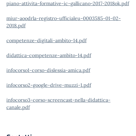
piano-attivita-formative-ic-gallicano-2017-2018ok.pdf
miur-aoodrla-registro-ufficialeu-0003585-01-02-
2018.pdf
competenze-digitali-ambito-14.pdf
didattica-competenze-ambito-14.pdf
infocorso1-corso-dislessia-amica.pdf
infocorso2-google-drive-muzzi-1.pdf
infocorso3-corso-screencast-nella-didattica-
canale.pdf