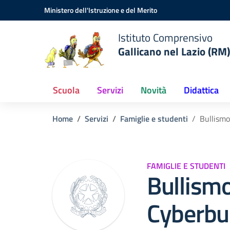
Vai ai contenuti
Vai al menu di navigazione
Vai al footer
Ministero dell'Istruzione e del Merito
Istituto Comprensivo
Gallicano nel Lazio (RM)
Scuola
Servizi
Novità
Didattica
Home
Servizi
Famiglie e studenti
Bullismo
FAMIGLIE E STUDENTI
Bullismo
Cyberbu