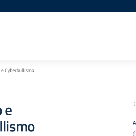
 e Cyberbullismo
 e
llismo
A