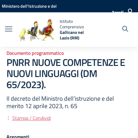
Vai ai contenuti
Vai al menu di navigazione
Vai al footer
Ministero dell'Istruzione e del
Accedi
Merito
Istituto
Comprensivo
Gallicano nel
Lazio (RM)
Documento programmatico
PNRR NUOVE COMPETENZE E
NUOVI LINGUAGGI (DM
65/2023).
Il decreto del Ministro dell’istruzione e del
merito 12 aprile 2023, n. 65
Stampa / Condividi
Argomenti