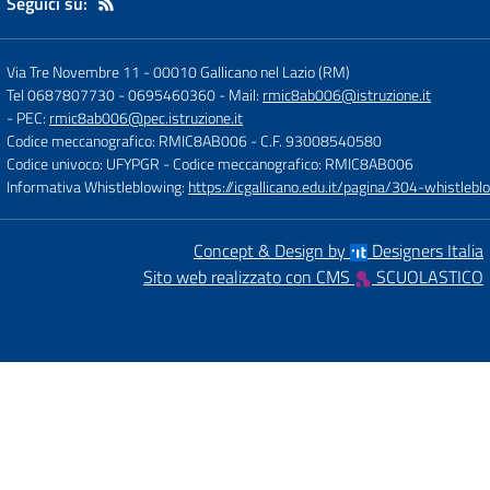
Seguici su:
Via Tre Novembre 11
-
00010 Gallicano nel Lazio (RM)
Tel 0687807730 - 0695460360
- Mail:
rmic8ab006@istruzione.it
- PEC:
rmic8ab006@pec.istruzione.it
Codice meccanografico: RMIC8AB006
- C.F. 93008540580
Codice univoco: UFYPGR
- Codice meccanografico: RMIC8AB006
Informativa Whistleblowing:
https://icgallicano.edu.it/pagina/304-whistlebl
Concept & Design by
Designers Italia
Sito web realizzato con CMS
SCUOLASTICO