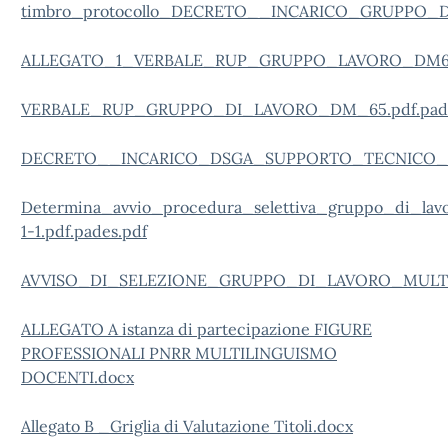
timbro_protocollo_DECRETO__INCARICO_GRUPPO_
ALLEGATO_1_VERBALE_RUP_GRUPPO_LAVORO_DM65.p
VERBALE_RUP_GRUPPO_DI_LAVORO_DM_65.pdf.pade
DECRETO__INCARICO_DSGA_SUPPORTO_TECNICO_OR
Determina_avvio_procedura_selettiva_gruppo_di_l
1-1.pdf.pades.pdf
AVVISO_DI_SELEZIONE_GRUPPO_DI_LAVORO_MULTIL
ALLEGATO A istanza di partecipazione FIGURE
PROFESSIONALI PNRR MULTILINGUISMO
DOCENTI.docx
Allegato B _Griglia di Valutazione Titoli.docx