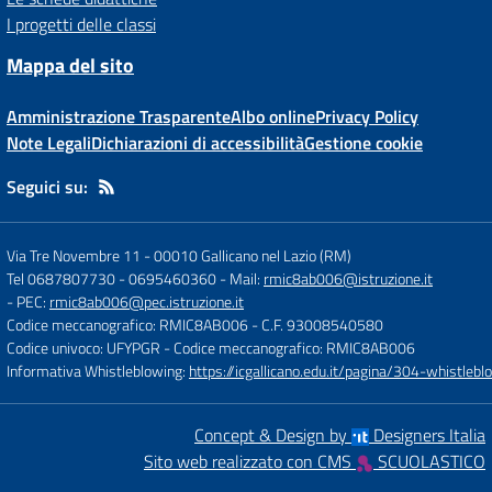
I progetti delle classi
Mappa del sito
Amministrazione Trasparente
Albo online
Privacy Policy
Note Legali
Dichiarazioni di accessibilità
Gestione cookie
Seguici su:
Via Tre Novembre 11
-
00010 Gallicano nel Lazio (RM)
Tel 0687807730 - 0695460360
- Mail:
rmic8ab006@istruzione.it
- PEC:
rmic8ab006@pec.istruzione.it
Codice meccanografico: RMIC8AB006
- C.F. 93008540580
Codice univoco: UFYPGR
- Codice meccanografico: RMIC8AB006
Informativa Whistleblowing:
https://icgallicano.edu.it/pagina/304-whistlebl
Concept & Design by
Designers Italia
Sito web realizzato con CMS
SCUOLASTICO