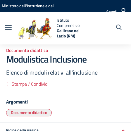
Vai ai contenuti
Vai al menu di navigazione
Vai al footer
Ministero dell'Istruzione e del
Accedi
Merito
Istituto
Comprensivo
Gallicano nel
Lazio (RM)
Documento didattico
Modulistica Inclusione
Elenco di moduli relativi all'inclusione
Stampa / Condividi
Argomenti
Documento didattico
Indice della pagina